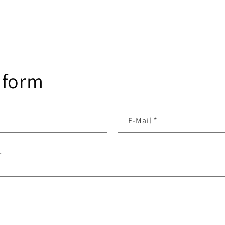
 form
E-Mail
*
r