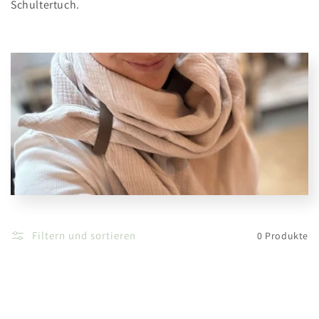
r
Schultertuch.
i
e
:
Filtern und sortieren
0 Produkte