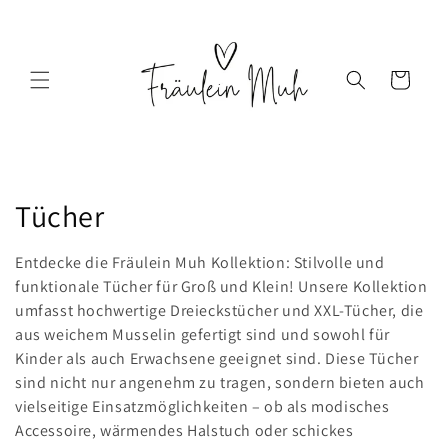
Direkt
zum
Inhalt
Warenkorb
K
Tücher
a
Entdecke die Fräulein Muh Kollektion: Stilvolle und
t
funktionale Tücher für Groß und Klein! Unsere Kollektion
umfasst hochwertige Dreieckstücher und XXL-Tücher, die
e
aus weichem Musselin gefertigt sind und sowohl für
Kinder als auch Erwachsene geeignet sind. Diese Tücher
g
sind nicht nur angenehm zu tragen, sondern bieten auch
o
vielseitige Einsatzmöglichkeiten – ob als modisches
Accessoire, wärmendes Halstuch oder schickes