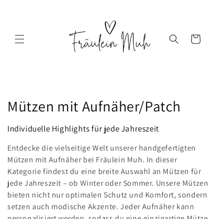
Direkt
zum
Inhalt
Warenkorb
K
Mützen mit Aufnäher/Patch
a
Individuelle Highlights für jede Jahreszeit
t
Entdecke die vielseitige Welt unserer handgefertigten
e
Mützen mit Aufnäher bei Fräulein Muh. In dieser
Kategorie findest du eine breite Auswahl an Mützen für
g
jede Jahreszeit – ob Winter oder Sommer. Unsere Mützen
bieten nicht nur optimalen Schutz und Komfort, sondern
o
setzen auch modische Akzente. Jeder Aufnäher kann
personalisiert werden, sodass du eine einzigartige Mütze