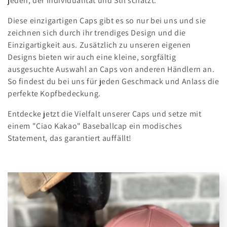
r
jeden, der Individualität und Stil schätzt.
i
Diese einzigartigen Caps gibt es so nur bei uns und sie
zeichnen sich durch ihr trendiges Design und die
e
Einzigartigkeit aus. Zusätzlich zu unseren eigenen
:
Designs bieten wir auch eine kleine, sorgfältig
ausgesuchte Auswahl an Caps von anderen Händlern an.
So findest du bei uns für jeden Geschmack und Anlass die
perfekte Kopfbedeckung.
Entdecke jetzt die Vielfalt unserer Caps und setze mit
einem "Ciao Kakao" Baseballcap ein modisches
Statement, das garantiert auffällt!