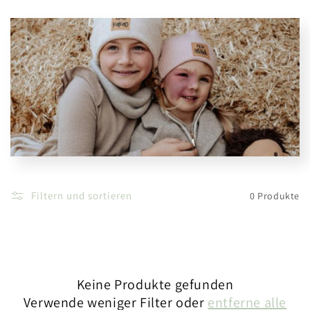
r
i
e
:
Filtern und sortieren
0 Produkte
Keine Produkte gefunden
Verwende weniger Filter oder
entferne alle