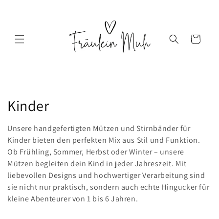
Direkt
zum
Inhalt
Warenkorb
K
Kinder
a
Unsere handgefertigten Mützen und Stirnbänder für
t
Kinder bieten den perfekten Mix aus Stil und Funktion.
Ob Frühling, Sommer, Herbst oder Winter – unsere
e
Mützen begleiten dein Kind in jeder Jahreszeit. Mit
liebevollen Designs und hochwertiger Verarbeitung sind
g
sie nicht nur praktisch, sondern auch echte Hingucker für
o
kleine Abenteurer von 1 bis 6 Jahren.