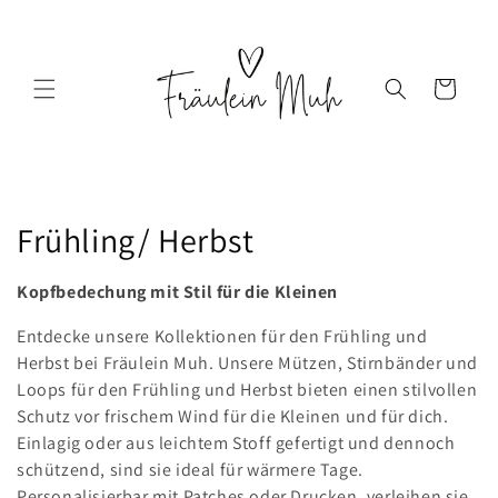
Direkt
zum
Inhalt
Warenkorb
K
Frühling/ Herbst
a
Kopfbedechung mit Stil für die Kleinen
t
Entdecke unsere Kollektionen für den Frühling und
e
Herbst bei Fräulein Muh. Unsere Mützen, Stirnbänder und
Loops für den Frühling und Herbst bieten einen stilvollen
g
Schutz vor frischem Wind für die Kleinen und für dich.
Einlagig oder aus leichtem Stoff gefertigt und dennoch
o
schützend, sind sie ideal für wärmere Tage.
Personalisierbar mit Patches oder Drucken, verleihen sie