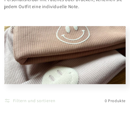
r
jedem Outfit eine individuelle Note.
i
e
:
Filtern und sortieren
0 Produkte